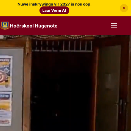
Nuwe inskrywings vir 2027 is nou oop.
×
Laai Vorm Af
Hoërskool Hugenote